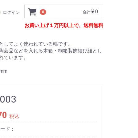
¥ 0
ログイン
0
合計
お買い上げ１万円以上で、送料無料
としてよく使われている幅です。
陶芸品などを入れる木箱・桐箱装飾結び紐とし
れています。
mm
-003
70
税込
コード：