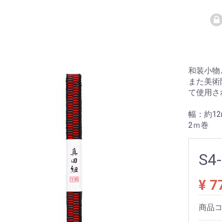
和装小物
また美術
て使用さ
幅：約12
2ｍ巻
S4
¥ 7
商品